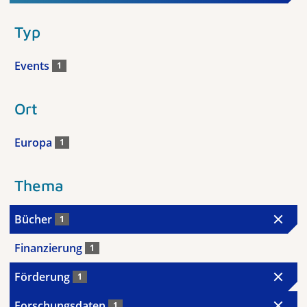
Typ
Events
1
Ort
Europa
1
Thema
Bücher
1
Finanzierung
1
Förderung
1
Forschungsdaten
1