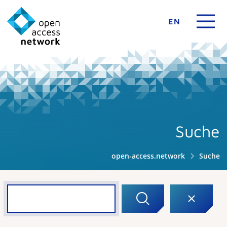
EN
Suche
open-access.network
Suche