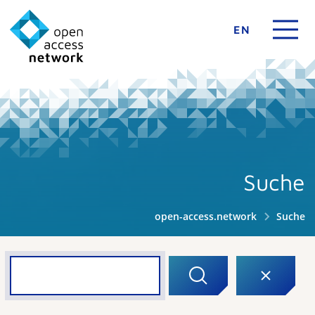
EN
Suche
open-access.network
Suche