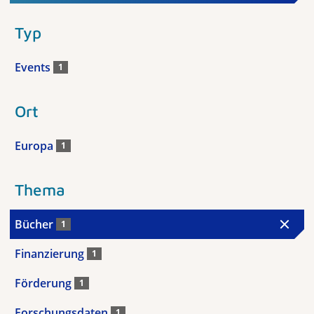
Typ
Events
1
Ort
Europa
1
Thema
Bücher
1
Finanzierung
1
Förderung
1
Forschungsdaten
1