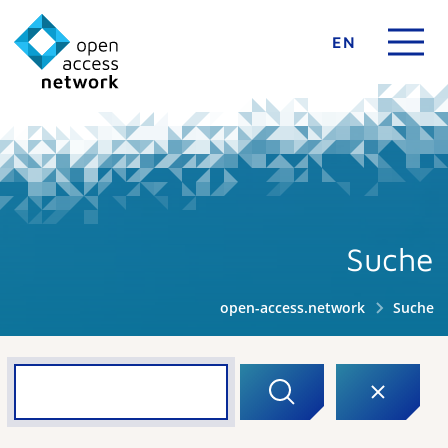
EN
Suche
open-access.network
Suche