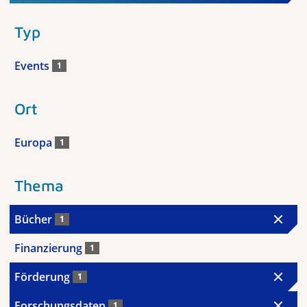
Typ
Events
1
Ort
Europa
1
Thema
Bücher
1
Finanzierung
1
Förderung
1
Forschungsdaten
1