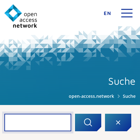
EN
Suche
open-access.network
Suche