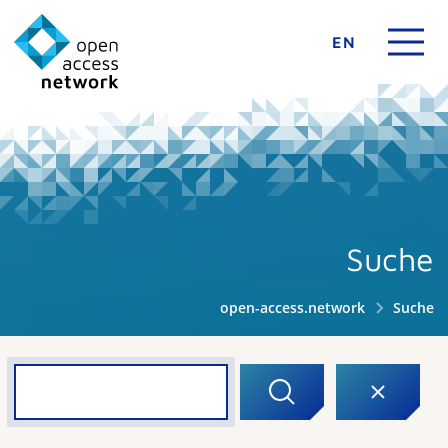
EN
Suche
open-access.network
Suche