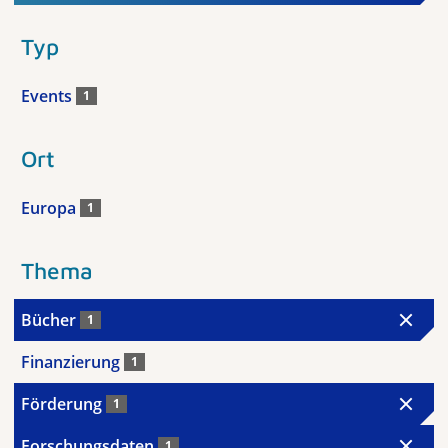
Typ
Events
1
Ort
Europa
1
Thema
Bücher
1
Finanzierung
1
Förderung
1
Forschungsdaten
1