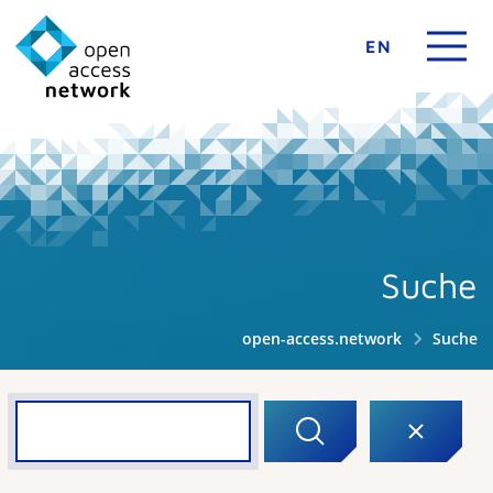
EN
Suche
open-access.network
Suche