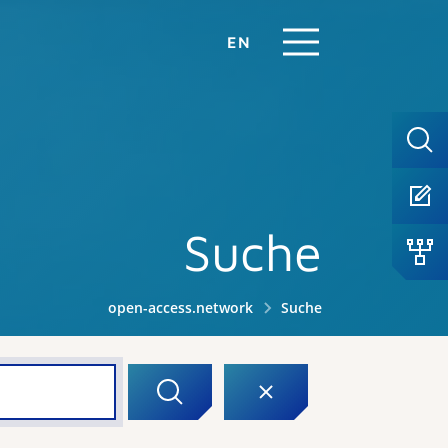
EN
Suche
open-access.network
Suche