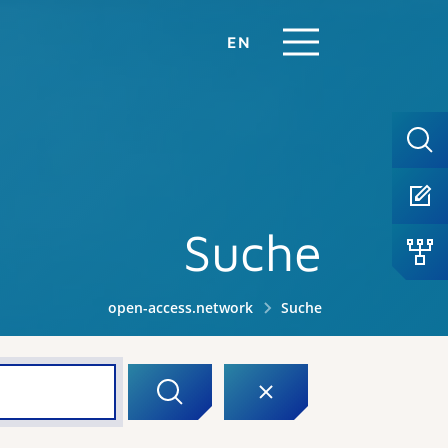
EN
Suche
open-access.network
Suche