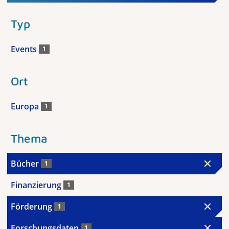
Typ
Events
1
Ort
Europa
1
Thema
Bücher
1
Finanzierung
1
Förderung
1
Forschungsdaten
1