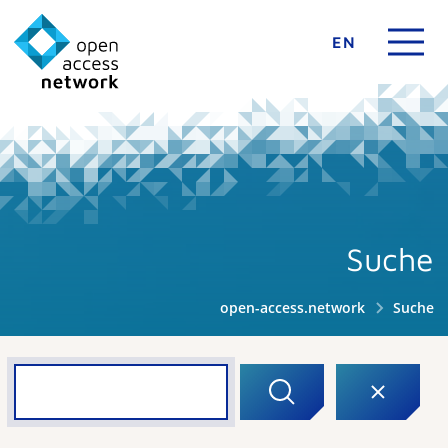
EN
Suche
open-access.network
Suche