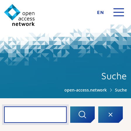
EN
Suche
open-access.network
Suche