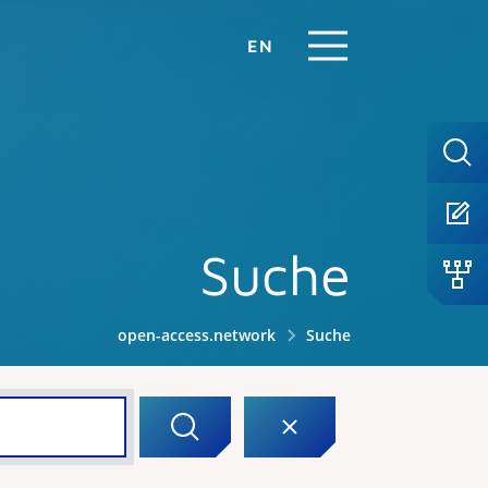
EN
Suche
open-access.network
Suche