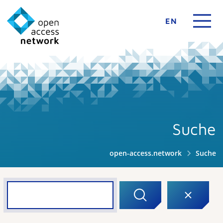
EN
Suche
open-access.network
Suche