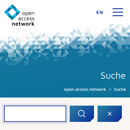
EN
Suche
open-access.network
Suche