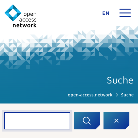
EN
Suche
open-access.network
Suche