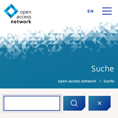
EN
Suche
open-access.network
Suche