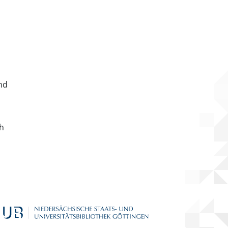
nd
ch