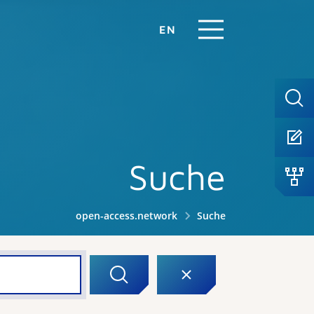
EN
Suche
open-access.network
Suche