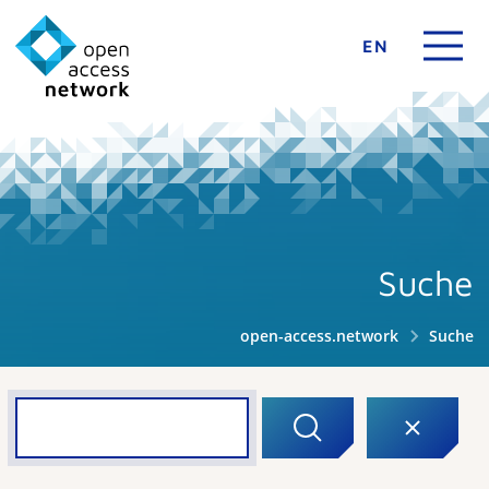
EN
Suche
open-access.network
Suche