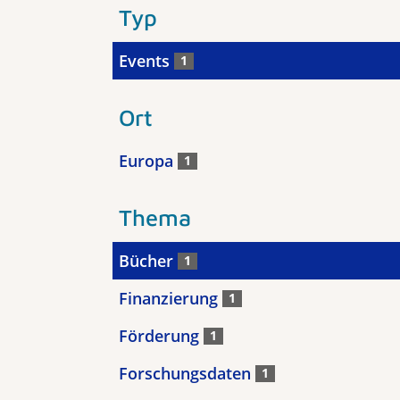
Typ
Events
1
Ort
Europa
1
Thema
Bücher
1
Finanzierung
1
Förderung
1
Forschungsdaten
1