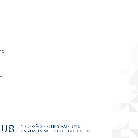
nd
ch