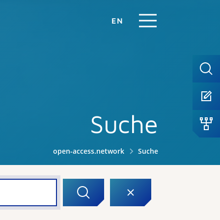
EN
Suche
open-access.network
Suche