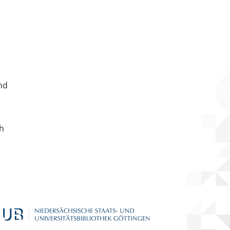
nd
ch