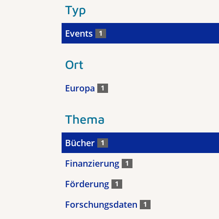
Typ
Events
1
Ort
Europa
1
Thema
Bücher
1
Finanzierung
1
Förderung
1
Forschungsdaten
1