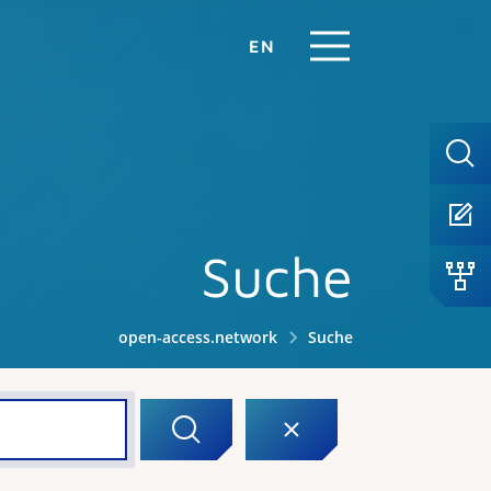
EN
Suche
open-access.network
Suche