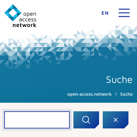
EN
Suche
open-access.network
Suche