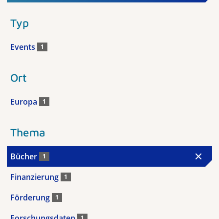
Typ
Events
1
Ort
Europa
1
Thema
Bücher
1
Finanzierung
1
Förderung
1
Forschungsdaten
1