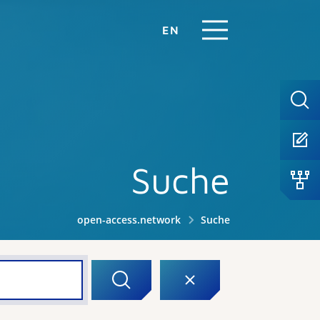
EN
Suche
open-access.network
Suche