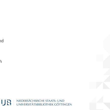
nd
ch