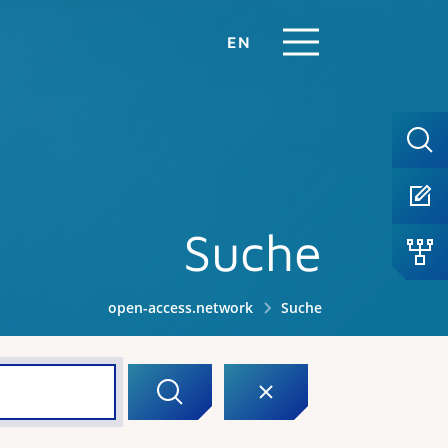
EN
Suche
open-access.network
Suche