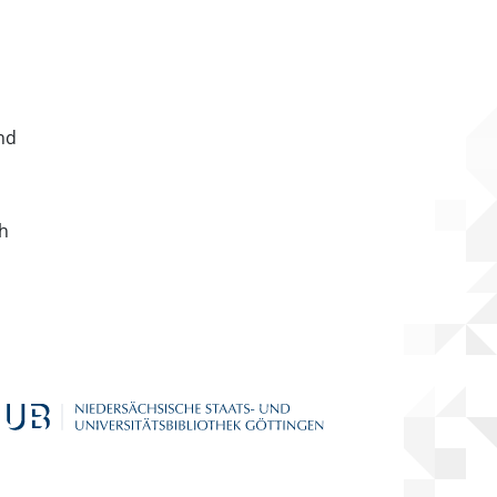
nd
ch