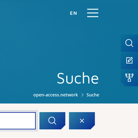
EN
Suche
open-access.network
Suche