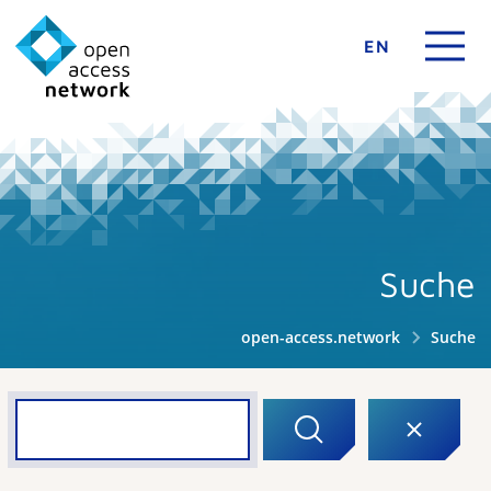
EN
Suche
open-access.network
Suche