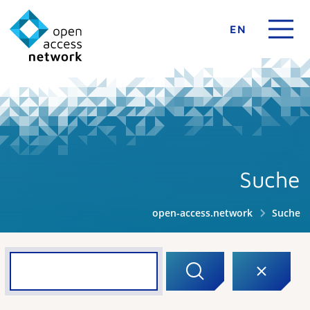
EN
Suche
open-access.network
Suche