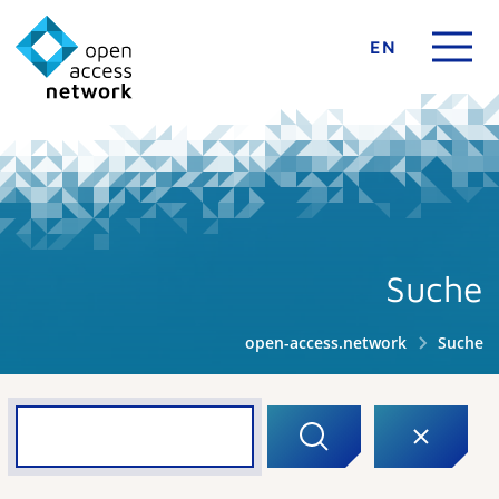
EN
Suche
open-access.network
Suche