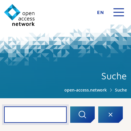
EN
Suche
open-access.network
Suche