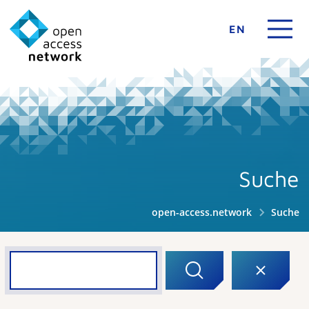
EN
Suche
open-access.network
Suche