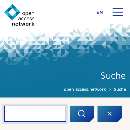
EN
Suche
open-access.network
Suche