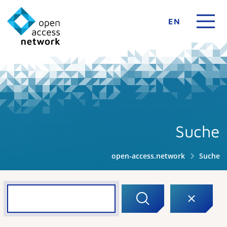
EN
Suche
open-access.network
Suche