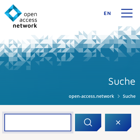
EN
Suche
open-access.network
Suche