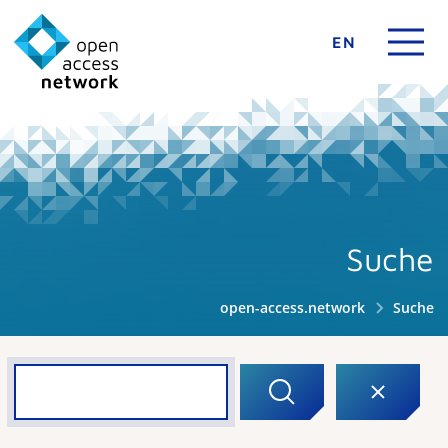
EN
Suche
open-access.network
Suche