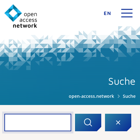
EN
Suche
open-access.network
Suche