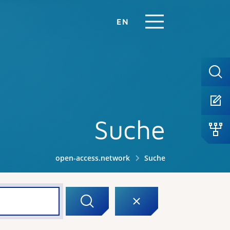
EN
Suche
open-access.network
Suche