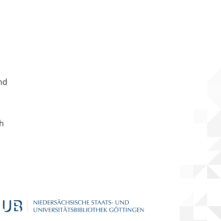
nd
ch