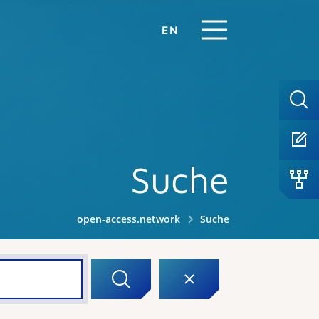
EN
Suche
open-access.network
Suche