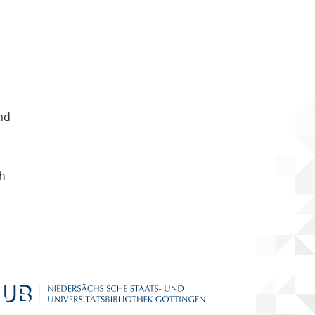
nd
ch