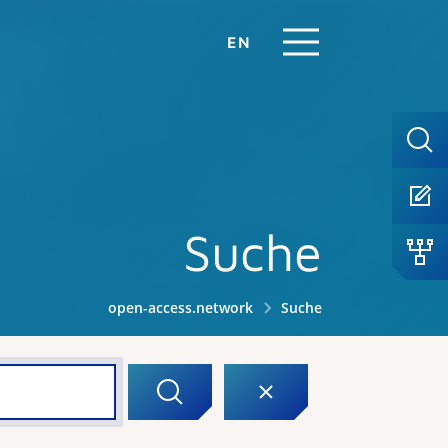
EN
Suche
open-access.network
Suche