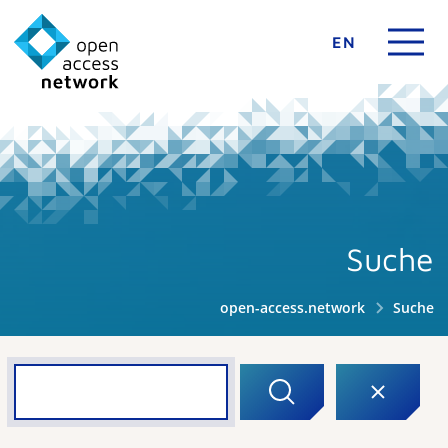
EN
Suche
open-access.network
Suche