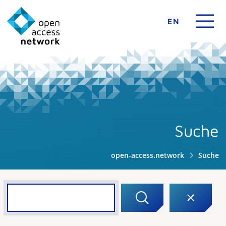
EN
Suche
open-access.network
Suche