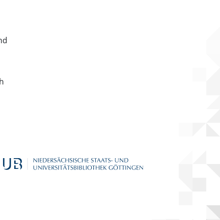
nd
ch