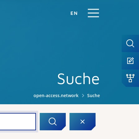
EN
Suche
open-access.network
Suche