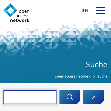
EN
Suche
open-access.network
Suche