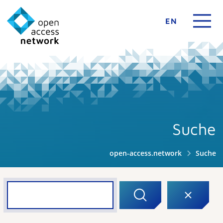
EN
Suche
open-access.network
Suche