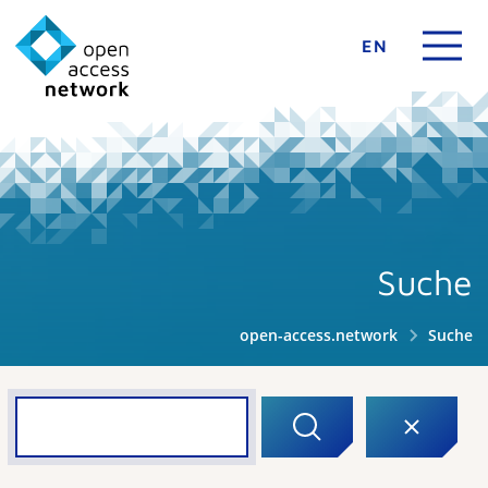
EN
Suche
open-access.network
Suche