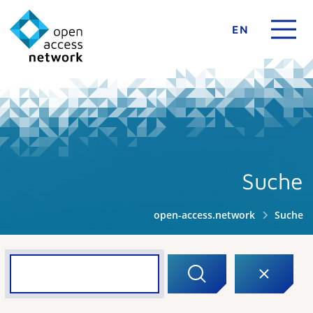
EN
Suche
open-access.network
Suche