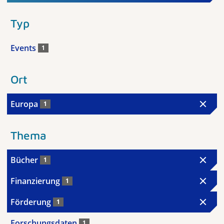
Typ
Events
1
Ort
Europa
1
Thema
Bücher
1
Finanzierung
1
Förderung
1
Forschungsdaten
1