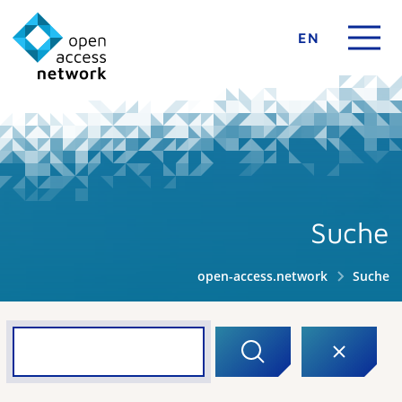
EN
Suche
open-access.network
Suche