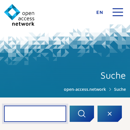
EN
Suche
open-access.network
Suche