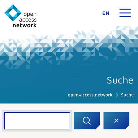
EN
Suche
open-access.network
Suche