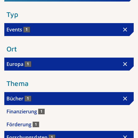
Typ
Events
1
Ort
Europa
1
Thema
Bücher
1
Finanzierung
1
Förderung
1
Forschungsdaten
1