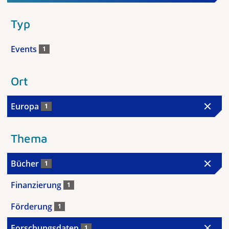
Typ
Events
1
Ort
Europa
1
Thema
Bücher
1
Finanzierung
1
Förderung
1
Forschungsdaten
1