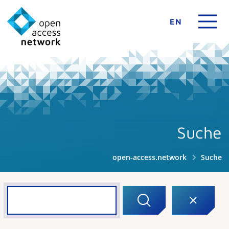
EN
Suche
open-access.network
Suche