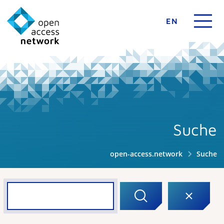
EN
Suche
open-access.network
Suche