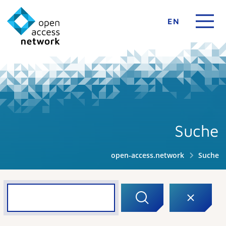
EN
Suche
open-access.network
Suche