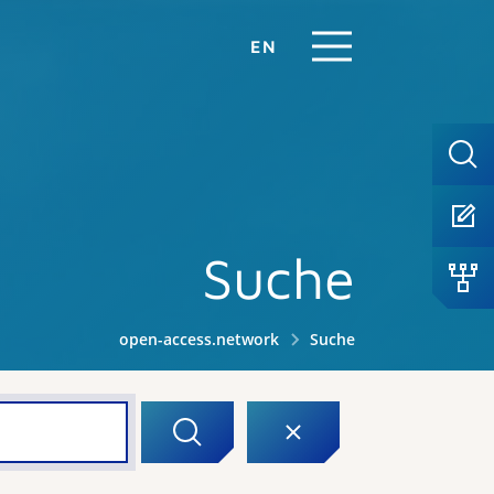
EN
Suche
open-access.network
Suche